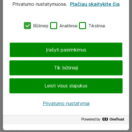
Privatumo nustatymuose.
Plačiau skaitykite čia
UAB „ATEA“
eShop@atea.lt
Būtinieji
Analitiniai
Tiksliniai
J. Rutkausko g. 6, Vilnius
Atea kontaktai
Įrašyti pasirinkimus
Aplankykite mus
Tik būtinieji
LinkedIn
Leisti visus slapukus
Facebook
Renginiai
Privatumo nustatymai
Apie Atea