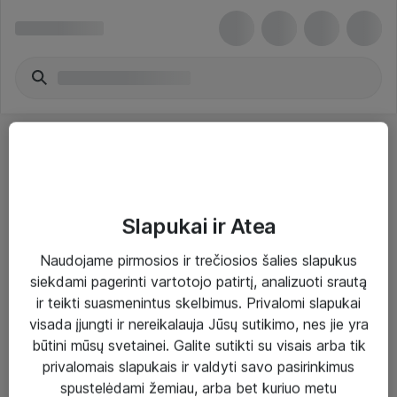
Slapukai ir Atea
Sprendimai ir paslaugos
Naudojame pirmosios ir trečiosios šalies slapukus
siekdami pagerinti vartotojo patirtį, analizuoti srautą
Paslaugos
ir teikti suasmenintus skelbimus. Privalomi slapukai
Sprendimai
visada įjungti ir nereikalauja Jūsų sutikimo, nes jie yra
būtini mūsų svetainei. Galite sutikti su visais arba tik
Įgyvendinti projektai
privalomais slapukais ir valdyti savo pasirinkimus
Atea ekspertų patarimai verslui
spustelėdami žemiau, arba bet kuriuo metu