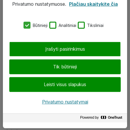
Privatumo nustatymuose.
Plačiau skaitykite čia
UAB „ATEA“
eShop@atea.lt
Būtinieji
Analitiniai
Tiksliniai
J. Rutkausko g. 6, Vilnius
Atea kontaktai
Įrašyti pasirinkimus
Aplankykite mus
Tik būtinieji
LinkedIn
Leisti visus slapukus
Facebook
Renginiai
Privatumo nustatymai
Apie Atea