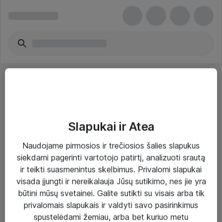
Slapukai ir Atea
Sprendimai ir paslaugos
Naudojame pirmosios ir trečiosios šalies slapukus
siekdami pagerinti vartotojo patirtį, analizuoti srautą
Paslaugos
ir teikti suasmenintus skelbimus. Privalomi slapukai
Sprendimai
visada įjungti ir nereikalauja Jūsų sutikimo, nes jie yra
būtini mūsų svetainei. Galite sutikti su visais arba tik
Įgyvendinti projektai
privalomais slapukais ir valdyti savo pasirinkimus
Atea ekspertų patarimai verslui
spustelėdami žemiau, arba bet kuriuo metu