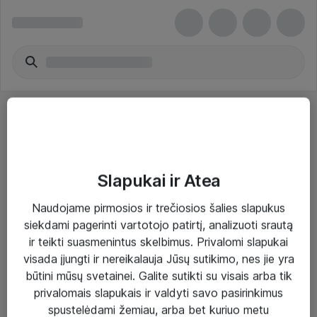
Slapukai ir Atea
Sprendimai ir paslaugos
Naudojame pirmosios ir trečiosios šalies slapukus
siekdami pagerinti vartotojo patirtį, analizuoti srautą
Paslaugos
ir teikti suasmenintus skelbimus. Privalomi slapukai
Sprendimai
visada įjungti ir nereikalauja Jūsų sutikimo, nes jie yra
būtini mūsų svetainei. Galite sutikti su visais arba tik
Įgyvendinti projektai
privalomais slapukais ir valdyti savo pasirinkimus
Atea ekspertų patarimai verslui
spustelėdami žemiau, arba bet kuriuo metu