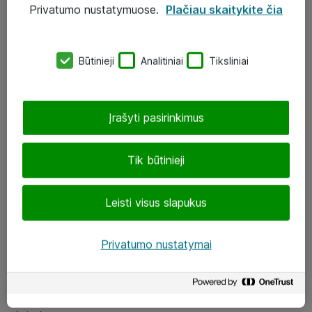
Privatumo nustatymuose.
Plačiau skaitykite čia
UAB „ATEA“
eShop@atea.lt
Būtinieji
Analitiniai
Tiksliniai
J. Rutkausko g. 6, Vilnius
Atea kontaktai
Įrašyti pasirinkimus
Aplankykite mus
Tik būtinieji
LinkedIn
Leisti visus slapukus
Facebook
Renginiai
Privatumo nustatymai
Apie Atea