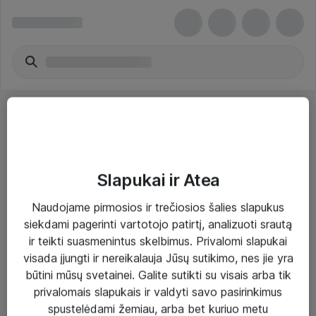
Slapukai ir Atea
Sprendimai ir paslaugos
Naudojame pirmosios ir trečiosios šalies slapukus
siekdami pagerinti vartotojo patirtį, analizuoti srautą
Paslaugos
ir teikti suasmenintus skelbimus. Privalomi slapukai
Sprendimai
visada įjungti ir nereikalauja Jūsų sutikimo, nes jie yra
būtini mūsų svetainei. Galite sutikti su visais arba tik
Įgyvendinti projektai
privalomais slapukais ir valdyti savo pasirinkimus
Atea ekspertų patarimai verslui
spustelėdami žemiau, arba bet kuriuo metu