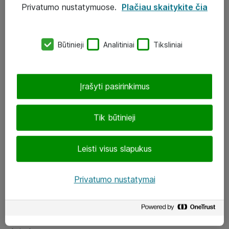
Privatumo nustatymuose.
Plačiau skaitykite čia
UAB „ATEA“
eShop@atea.lt
Būtinieji
Analitiniai
Tiksliniai
J. Rutkausko g. 6, Vilnius
Atea kontaktai
Įrašyti pasirinkimus
Aplankykite mus
Tik būtinieji
LinkedIn
Leisti visus slapukus
Facebook
Renginiai
Privatumo nustatymai
Apie Atea