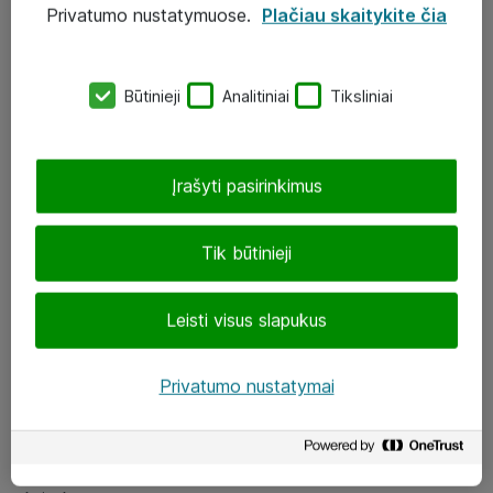
Privatumo nustatymuose.
Plačiau skaitykite čia
UAB „ATEA“
eShop@atea.lt
Būtinieji
Analitiniai
Tiksliniai
J. Rutkausko g. 6, Vilnius
Atea kontaktai
Įrašyti pasirinkimus
Aplankykite mus
Tik būtinieji
LinkedIn
Leisti visus slapukus
Facebook
Renginiai
Privatumo nustatymai
Apie Atea