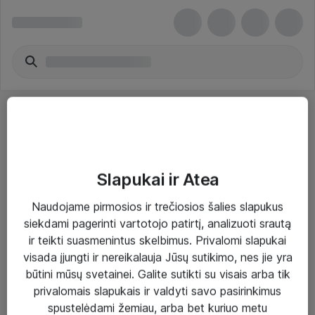
Slapukai ir Atea
Sprendimai ir paslaugos
Naudojame pirmosios ir trečiosios šalies slapukus
siekdami pagerinti vartotojo patirtį, analizuoti srautą
Paslaugos
ir teikti suasmenintus skelbimus. Privalomi slapukai
Sprendimai
visada įjungti ir nereikalauja Jūsų sutikimo, nes jie yra
būtini mūsų svetainei. Galite sutikti su visais arba tik
Įgyvendinti projektai
privalomais slapukais ir valdyti savo pasirinkimus
Atea ekspertų patarimai verslui
spustelėdami žemiau, arba bet kuriuo metu