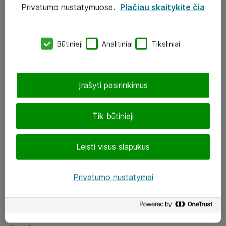
Privatumo nustatymuose.
Plačiau skaitykite čia
UAB „ATEA“
eShop@atea.lt
Būtinieji
Analitiniai
Tiksliniai
J. Rutkausko g. 6, Vilnius
Atea kontaktai
Įrašyti pasirinkimus
Aplankykite mus
Tik būtinieji
LinkedIn
Leisti visus slapukus
Facebook
Renginiai
Privatumo nustatymai
Apie Atea