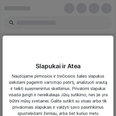
Slapukai ir Atea
Sprendimai ir paslaugos
Naudojame pirmosios ir trečiosios šalies slapukus
siekdami pagerinti vartotojo patirtį, analizuoti srautą
Paslaugos
ir teikti suasmenintus skelbimus. Privalomi slapukai
Sprendimai
visada įjungti ir nereikalauja Jūsų sutikimo, nes jie yra
būtini mūsų svetainei. Galite sutikti su visais arba tik
Įgyvendinti projektai
privalomais slapukais ir valdyti savo pasirinkimus
Atea ekspertų patarimai verslui
spustelėdami žemiau, arba bet kuriuo metu