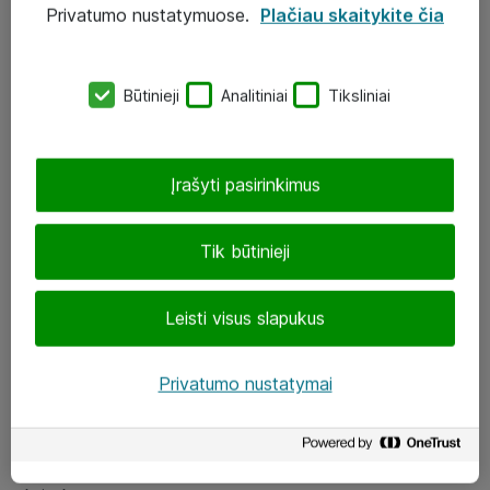
Privatumo nustatymuose.
Plačiau skaitykite čia
UAB „ATEA“
eShop@atea.lt
Būtinieji
Analitiniai
Tiksliniai
J. Rutkausko g. 6, Vilnius
Atea kontaktai
Įrašyti pasirinkimus
Aplankykite mus
Tik būtinieji
LinkedIn
Leisti visus slapukus
Facebook
Renginiai
Privatumo nustatymai
Apie Atea