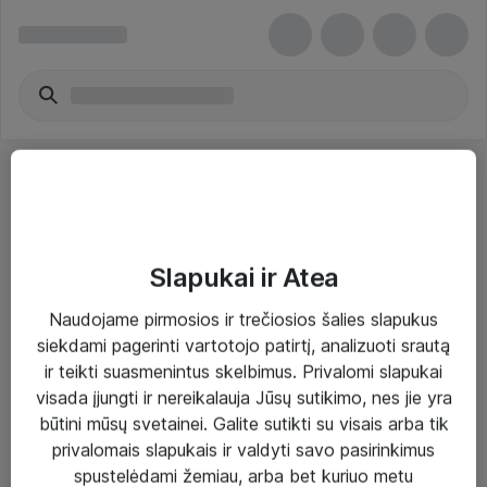
Slapukai ir Atea
Sprendimai ir paslaugos
Naudojame pirmosios ir trečiosios šalies slapukus
siekdami pagerinti vartotojo patirtį, analizuoti srautą
Paslaugos
ir teikti suasmenintus skelbimus. Privalomi slapukai
Sprendimai
visada įjungti ir nereikalauja Jūsų sutikimo, nes jie yra
būtini mūsų svetainei. Galite sutikti su visais arba tik
Įgyvendinti projektai
privalomais slapukais ir valdyti savo pasirinkimus
Atea ekspertų patarimai verslui
spustelėdami žemiau, arba bet kuriuo metu