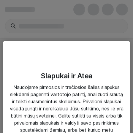
Slapukai ir Atea
Sprendimai ir paslaugos
Naudojame pirmosios ir trečiosios šalies slapukus
siekdami pagerinti vartotojo patirtį, analizuoti srautą
Paslaugos
ir teikti suasmenintus skelbimus. Privalomi slapukai
Sprendimai
visada įjungti ir nereikalauja Jūsų sutikimo, nes jie yra
būtini mūsų svetainei. Galite sutikti su visais arba tik
Įgyvendinti projektai
privalomais slapukais ir valdyti savo pasirinkimus
Atea ekspertų patarimai verslui
spustelėdami žemiau, arba bet kuriuo metu