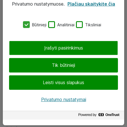
Privatumo nustatymuose.
Plačiau skaitykite čia
UAB „ATEA“
eShop@atea.lt
Būtinieji
Analitiniai
Tiksliniai
J. Rutkausko g. 6, Vilnius
Atea kontaktai
Įrašyti pasirinkimus
Aplankykite mus
Tik būtinieji
LinkedIn
Leisti visus slapukus
Facebook
Renginiai
Privatumo nustatymai
Apie Atea