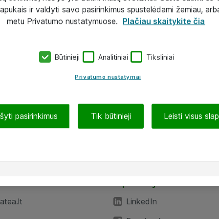
lapukais ir valdyti savo pasirinkimus spustelėdami žemiau, arb
metu Privatumo nustatymuose.
Plačiau skaitykite čia
Būtinieji
Analitiniai
Tiksliniai
Privatumo nustatymai
ašyti pasirinkimus
Tik būtinieji
Leisti visus sla
TEA“
Aplankykite mus
tea.lt
LinkedIn