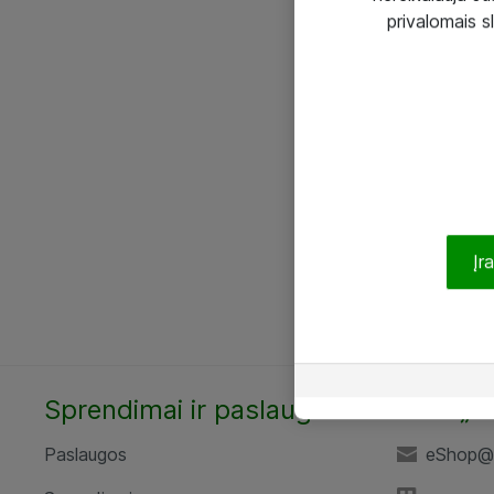
privalomais s
Įr
Sprendimai ir paslaugos
UAB „A
Paslaugos
eShop@a