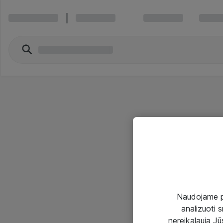
Naudojame pir
analizuoti s
nereikalauja Jūs