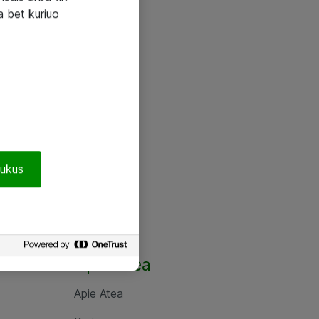
a bet kuriuo
pukus
Apie Atea
Apie Atea