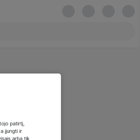
ojo patirtį,
 įjungti ir
visais arba tik