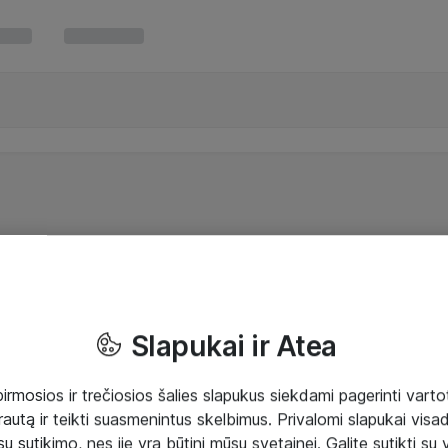
Slapukai ir Atea
mosios ir trečiosios šalies slapukus siekdami pagerinti vartot
rautą ir teikti suasmenintus skelbimus. Privalomi slapukai visada
ų sutikimo, nes jie yra būtini mūsų svetainei. Galite sutikti su 