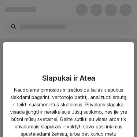
Slapukai ir Atea
Sprendimai ir paslaugos
Naudojame pirmosios ir trečiosios šalies slapukus
siekdami pagerinti vartotojo patirtį, analizuoti srautą
Paslaugos
ir teikti suasmenintus skelbimus. Privalomi slapukai
Sprendimai
visada įjungti ir nereikalauja Jūsų sutikimo, nes jie yra
būtini mūsų svetainei. Galite sutikti su visais arba tik
Įgyvendinti projektai
privalomais slapukais ir valdyti savo pasirinkimus
Atea ekspertų patarimai verslui
spustelėdami žemiau, arba bet kuriuo metu