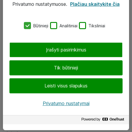
Privatumo nustatymuose.
Plačiau skaitykite čia
UAB „ATEA“
eShop@atea.lt
Būtinieji
Analitiniai
Tiksliniai
J. Rutkausko g. 6, Vilnius
Atea kontaktai
Įrašyti pasirinkimus
Aplankykite mus
Tik būtinieji
LinkedIn
Leisti visus slapukus
Facebook
Renginiai
Privatumo nustatymai
Apie Atea