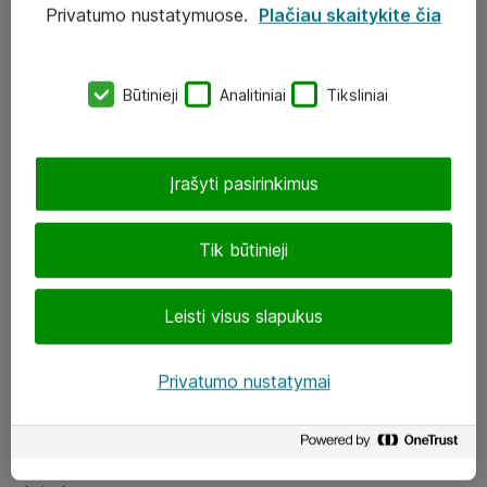
Privatumo nustatymuose.
Plačiau skaitykite čia
UAB „ATEA“
eShop@atea.lt
Būtinieji
Analitiniai
Tiksliniai
J. Rutkausko g. 6, Vilnius
Atea kontaktai
Įrašyti pasirinkimus
Aplankykite mus
Tik būtinieji
LinkedIn
Leisti visus slapukus
Facebook
Renginiai
Privatumo nustatymai
Apie Atea