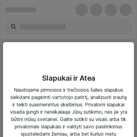
Slapukai ir Atea
Sprendimai ir paslaugos
Naudojame pirmosios ir trečiosios šalies slapukus
siekdami pagerinti vartotojo patirtį, analizuoti srautą
Paslaugos
ir teikti suasmenintus skelbimus. Privalomi slapukai
Sprendimai
visada įjungti ir nereikalauja Jūsų sutikimo, nes jie yra
būtini mūsų svetainei. Galite sutikti su visais arba tik
Įgyvendinti projektai
privalomais slapukais ir valdyti savo pasirinkimus
Atea ekspertų patarimai verslui
spustelėdami žemiau, arba bet kuriuo metu