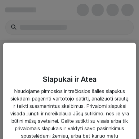
Slapukai ir Atea
Sprendimai ir paslaugos
Naudojame pirmosios ir trečiosios šalies slapukus
siekdami pagerinti vartotojo patirtį, analizuoti srautą
Paslaugos
ir teikti suasmenintus skelbimus. Privalomi slapukai
Sprendimai
visada įjungti ir nereikalauja Jūsų sutikimo, nes jie yra
būtini mūsų svetainei. Galite sutikti su visais arba tik
Įgyvendinti projektai
privalomais slapukais ir valdyti savo pasirinkimus
Atea ekspertų patarimai verslui
spustelėdami žemiau, arba bet kuriuo metu