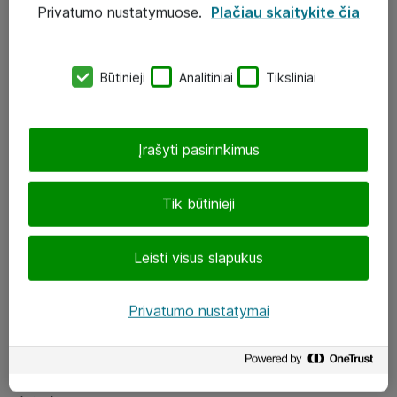
Privatumo nustatymuose.
Plačiau skaitykite čia
UAB „ATEA“
eShop@atea.lt
Būtinieji
Analitiniai
Tiksliniai
J. Rutkausko g. 6, Vilnius
Atea kontaktai
Įrašyti pasirinkimus
Aplankykite mus
Tik būtinieji
LinkedIn
Leisti visus slapukus
Facebook
Renginiai
Privatumo nustatymai
Apie Atea