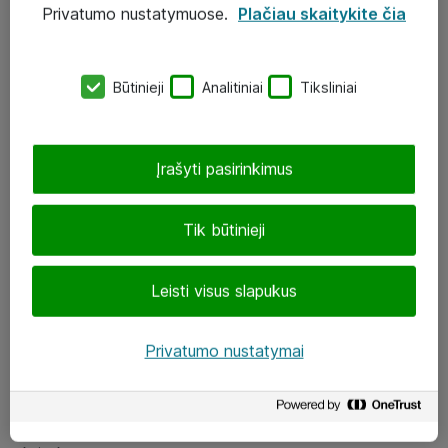
Privatumo nustatymuose.
Plačiau skaitykite čia
UAB „ATEA“
eShop@atea.lt
Būtinieji
Analitiniai
Tiksliniai
J. Rutkausko g. 6, Vilnius
Atea kontaktai
Įrašyti pasirinkimus
Aplankykite mus
Tik būtinieji
LinkedIn
Leisti visus slapukus
Facebook
Renginiai
Privatumo nustatymai
Apie Atea