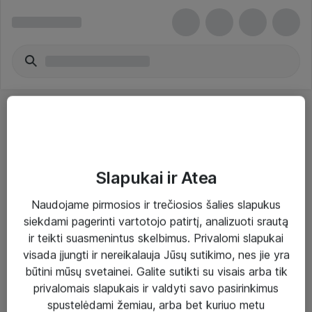
Slapukai ir Atea
Sprendimai ir paslaugos
Naudojame pirmosios ir trečiosios šalies slapukus
siekdami pagerinti vartotojo patirtį, analizuoti srautą
Paslaugos
ir teikti suasmenintus skelbimus. Privalomi slapukai
Sprendimai
visada įjungti ir nereikalauja Jūsų sutikimo, nes jie yra
būtini mūsų svetainei. Galite sutikti su visais arba tik
Įgyvendinti projektai
privalomais slapukais ir valdyti savo pasirinkimus
Atea ekspertų patarimai verslui
spustelėdami žemiau, arba bet kuriuo metu