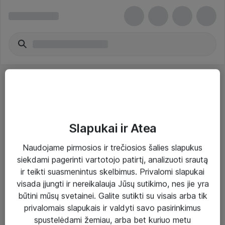
Slapukai ir Atea
Sprendimai ir paslaugos
Naudojame pirmosios ir trečiosios šalies slapukus
siekdami pagerinti vartotojo patirtį, analizuoti srautą
Paslaugos
ir teikti suasmenintus skelbimus. Privalomi slapukai
Sprendimai
visada įjungti ir nereikalauja Jūsų sutikimo, nes jie yra
būtini mūsų svetainei. Galite sutikti su visais arba tik
Įgyvendinti projektai
privalomais slapukais ir valdyti savo pasirinkimus
Atea ekspertų patarimai verslui
spustelėdami žemiau, arba bet kuriuo metu