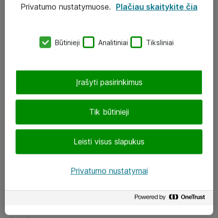
Privatumo nustatymuose.
Plačiau skaitykite čia
UAB „ATEA“
eShop@atea.lt
Būtinieji
Analitiniai
Tiksliniai
J. Rutkausko g. 6, Vilnius
Atea kontaktai
Įrašyti pasirinkimus
Aplankykite mus
Tik būtinieji
LinkedIn
Leisti visus slapukus
Facebook
Renginiai
Privatumo nustatymai
Apie Atea