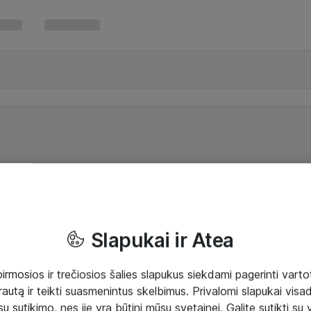
Slapukai ir Atea
mosios ir trečiosios šalies slapukus siekdami pagerinti vartot
rautą ir teikti suasmenintus skelbimus. Privalomi slapukai visada
ų sutikimo, nes jie yra būtini mūsų svetainei. Galite sutikti su 