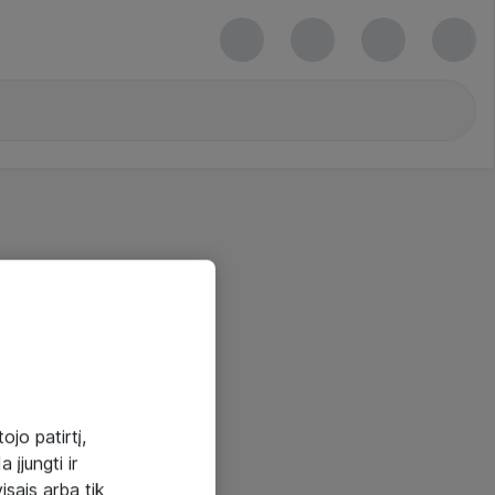
ojo patirtį,
 įjungti ir
visais arba tik