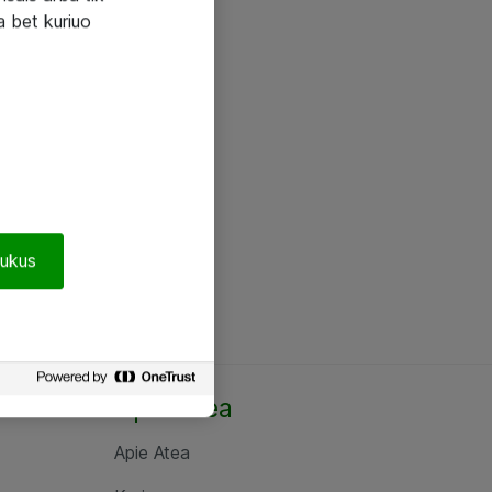
a bet kuriuo
pukus
Apie Atea
Apie Atea