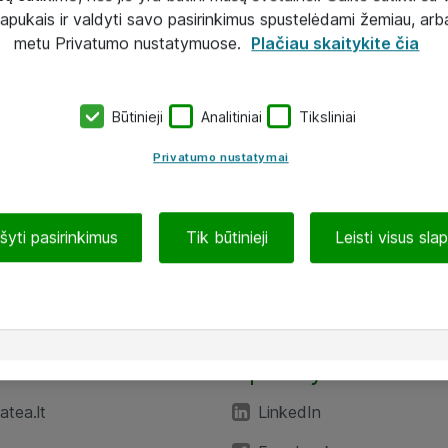
lapukais ir valdyti savo pasirinkimus spustelėdami žemiau, arb
metu Privatumo nustatymuose.
Plačiau skaitykite čia
Būtinieji
Analitiniai
Tiksliniai
Privatumo nustatymai
ašyti pasirinkimus
Tik būtinieji
Leisti visus sla
TEA“
Aplankykite mus
tea.lt
LinkedIn