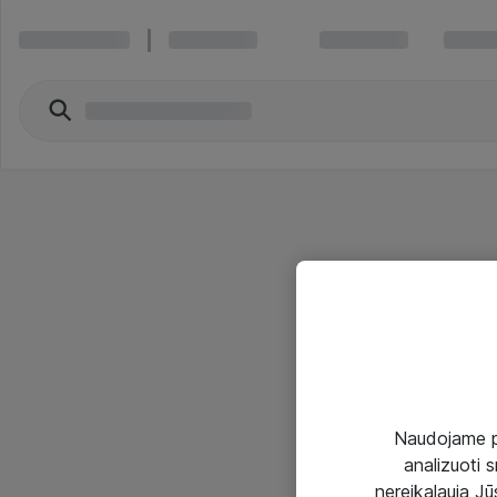
Naudojame pir
analizuoti s
nereikalauja Jūs