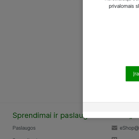
privalomais s
Įr
Sprendimai ir paslaugos
UAB „A
Paslaugos
eShop@a