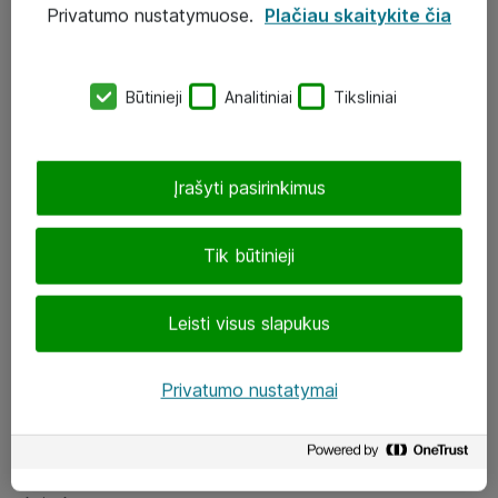
Privatumo nustatymuose.
Plačiau skaitykite čia
UAB „ATEA“
eShop@atea.lt
Būtinieji
Analitiniai
Tiksliniai
J. Rutkausko g. 6, Vilnius
Atea kontaktai
Įrašyti pasirinkimus
Aplankykite mus
Tik būtinieji
LinkedIn
Leisti visus slapukus
Facebook
Renginiai
Privatumo nustatymai
Apie Atea