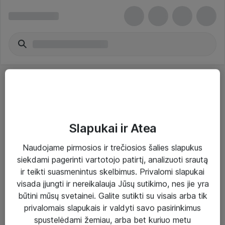
Slapukai ir Atea
Sprendimai ir paslaugos
Naudojame pirmosios ir trečiosios šalies slapukus
siekdami pagerinti vartotojo patirtį, analizuoti srautą
Paslaugos
ir teikti suasmenintus skelbimus. Privalomi slapukai
Sprendimai
visada įjungti ir nereikalauja Jūsų sutikimo, nes jie yra
būtini mūsų svetainei. Galite sutikti su visais arba tik
Įgyvendinti projektai
privalomais slapukais ir valdyti savo pasirinkimus
Atea ekspertų patarimai verslui
spustelėdami žemiau, arba bet kuriuo metu