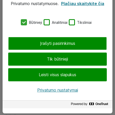
Privatumo nustatymuose.
Plačiau skaitykite čia
UAB „ATEA“
eShop@atea.lt
Būtinieji
Analitiniai
Tiksliniai
J. Rutkausko g. 6, Vilnius
Atea kontaktai
Įrašyti pasirinkimus
Aplankykite mus
Tik būtinieji
LinkedIn
Leisti visus slapukus
Facebook
Renginiai
Privatumo nustatymai
Apie Atea