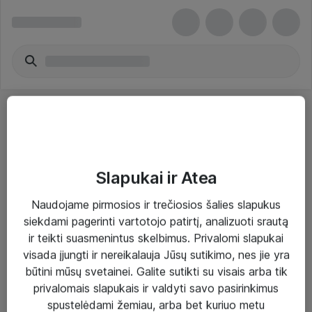
Slapukai ir Atea
Sprendimai ir paslaugos
Naudojame pirmosios ir trečiosios šalies slapukus
siekdami pagerinti vartotojo patirtį, analizuoti srautą
Paslaugos
ir teikti suasmenintus skelbimus. Privalomi slapukai
Sprendimai
visada įjungti ir nereikalauja Jūsų sutikimo, nes jie yra
būtini mūsų svetainei. Galite sutikti su visais arba tik
Įgyvendinti projektai
privalomais slapukais ir valdyti savo pasirinkimus
Atea ekspertų patarimai verslui
spustelėdami žemiau, arba bet kuriuo metu