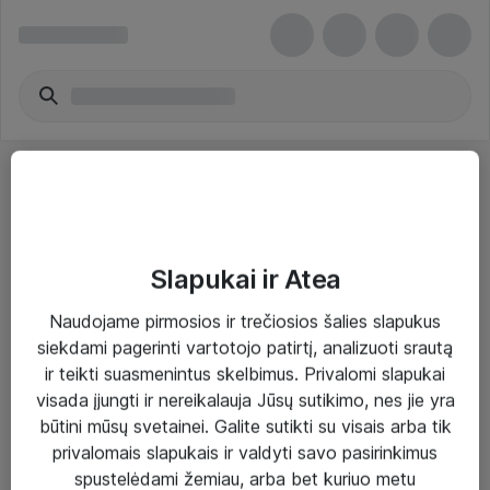
Slapukai ir Atea
Sprendimai ir paslaugos
Naudojame pirmosios ir trečiosios šalies slapukus
siekdami pagerinti vartotojo patirtį, analizuoti srautą
Paslaugos
ir teikti suasmenintus skelbimus. Privalomi slapukai
Sprendimai
visada įjungti ir nereikalauja Jūsų sutikimo, nes jie yra
būtini mūsų svetainei. Galite sutikti su visais arba tik
Įgyvendinti projektai
privalomais slapukais ir valdyti savo pasirinkimus
Atea ekspertų patarimai verslui
spustelėdami žemiau, arba bet kuriuo metu