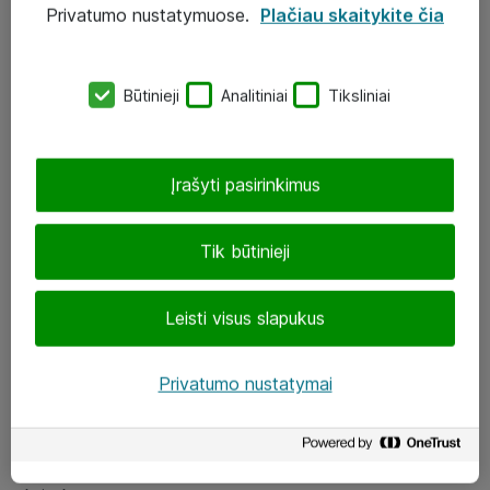
Privatumo nustatymuose.
Plačiau skaitykite čia
UAB „ATEA“
eShop@atea.lt
Būtinieji
Analitiniai
Tiksliniai
J. Rutkausko g. 6, Vilnius
Atea kontaktai
Įrašyti pasirinkimus
Aplankykite mus
Tik būtinieji
LinkedIn
Leisti visus slapukus
Facebook
Renginiai
Privatumo nustatymai
Apie Atea