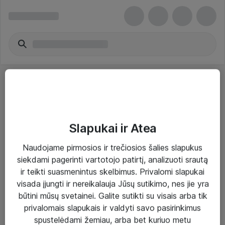
Slapukai ir Atea
Sprendimai ir paslaugos
Naudojame pirmosios ir trečiosios šalies slapukus
siekdami pagerinti vartotojo patirtį, analizuoti srautą
Paslaugos
ir teikti suasmenintus skelbimus. Privalomi slapukai
Sprendimai
visada įjungti ir nereikalauja Jūsų sutikimo, nes jie yra
būtini mūsų svetainei. Galite sutikti su visais arba tik
Įgyvendinti projektai
privalomais slapukais ir valdyti savo pasirinkimus
Atea ekspertų patarimai verslui
spustelėdami žemiau, arba bet kuriuo metu