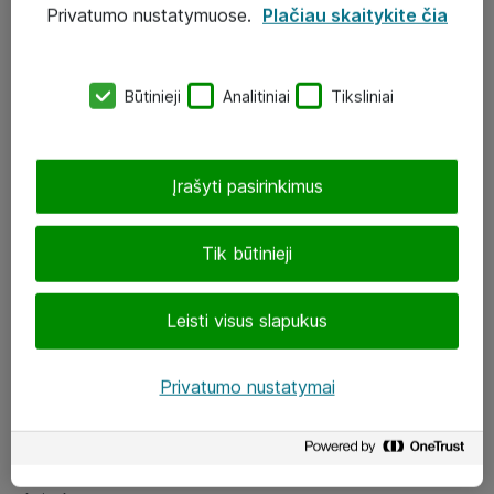
Privatumo nustatymuose.
Plačiau skaitykite čia
UAB „ATEA“
eShop@atea.lt
Būtinieji
Analitiniai
Tiksliniai
J. Rutkausko g. 6, Vilnius
Atea kontaktai
Įrašyti pasirinkimus
Aplankykite mus
Tik būtinieji
LinkedIn
Leisti visus slapukus
Facebook
Renginiai
Privatumo nustatymai
Apie Atea