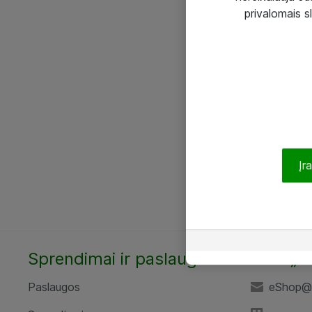
privalomais s
Įr
Sprendimai ir paslaugos
UAB „A
Paslaugos
eShop@a