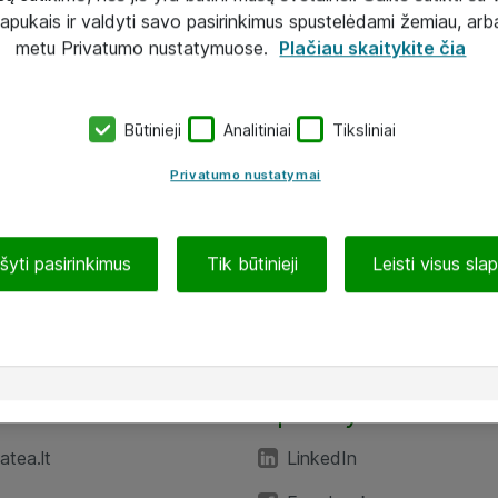
lapukais ir valdyti savo pasirinkimus spustelėdami žemiau, arb
metu Privatumo nustatymuose.
Plačiau skaitykite čia
Būtinieji
Analitiniai
Tiksliniai
Privatumo nustatymai
ašyti pasirinkimus
Tik būtinieji
Leisti visus sla
TEA“
Aplankykite mus
tea.lt
LinkedIn