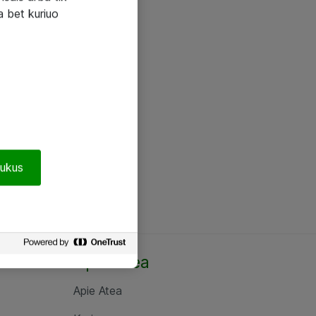
a bet kuriuo
pukus
Apie Atea
Apie Atea