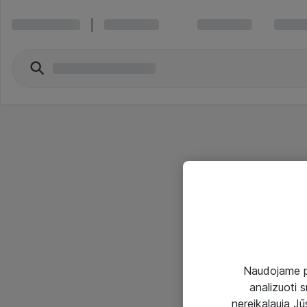
Naudojame pir
analizuoti s
nereikalauja Jūs