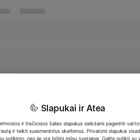
Slapukai ir Atea
mosios ir trečiosios šalies slapukus siekdami pagerinti vartot
rautą ir teikti suasmenintus skelbimus. Privalomi slapukai visada
ų sutikimo, nes jie yra būtini mūsų svetainei. Galite sutikti su 