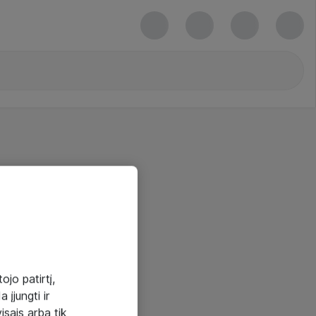
ojo patirtį,
 įjungti ir
visais arba tik