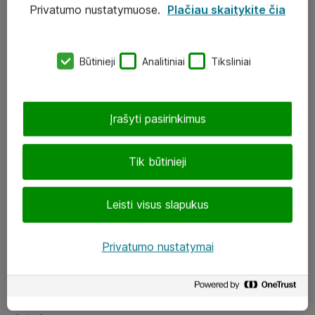
Privatumo nustatymuose.
Plačiau skaitykite čia
UAB „ATEA“
eShop@atea.lt
Būtinieji
Analitiniai
Tiksliniai
J. Rutkausko g. 6, Vilnius
Atea kontaktai
Įrašyti pasirinkimus
Aplankykite mus
Tik būtinieji
LinkedIn
Leisti visus slapukus
Facebook
Renginiai
Privatumo nustatymai
Apie Atea