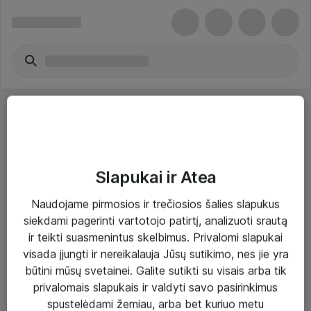
Slapukai ir Atea
Sprendimai ir paslaugos
Naudojame pirmosios ir trečiosios šalies slapukus
siekdami pagerinti vartotojo patirtį, analizuoti srautą
Paslaugos
ir teikti suasmenintus skelbimus. Privalomi slapukai
Sprendimai
visada įjungti ir nereikalauja Jūsų sutikimo, nes jie yra
būtini mūsų svetainei. Galite sutikti su visais arba tik
Įgyvendinti projektai
privalomais slapukais ir valdyti savo pasirinkimus
Atea ekspertų patarimai verslui
spustelėdami žemiau, arba bet kuriuo metu