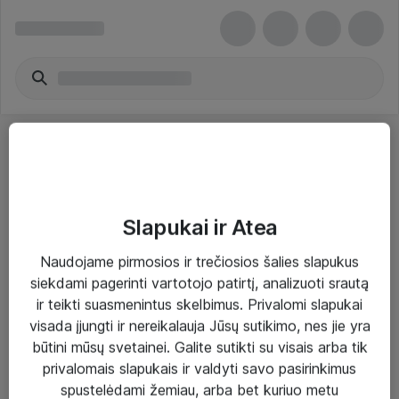
Slapukai ir Atea
Sprendimai ir paslaugos
Naudojame pirmosios ir trečiosios šalies slapukus
siekdami pagerinti vartotojo patirtį, analizuoti srautą
Paslaugos
ir teikti suasmenintus skelbimus. Privalomi slapukai
Sprendimai
visada įjungti ir nereikalauja Jūsų sutikimo, nes jie yra
būtini mūsų svetainei. Galite sutikti su visais arba tik
Įgyvendinti projektai
privalomais slapukais ir valdyti savo pasirinkimus
Atea ekspertų patarimai verslui
spustelėdami žemiau, arba bet kuriuo metu