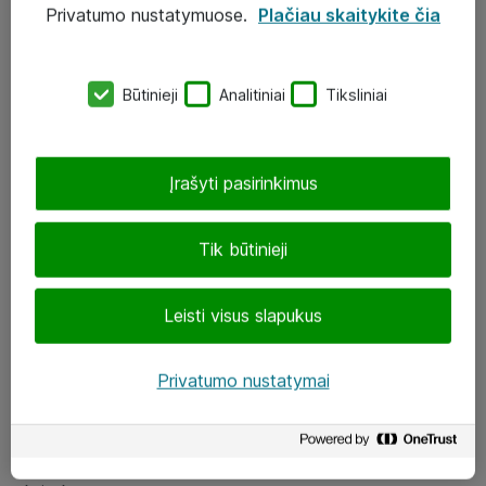
Privatumo nustatymuose.
Plačiau skaitykite čia
UAB „ATEA“
eShop@atea.lt
Būtinieji
Analitiniai
Tiksliniai
J. Rutkausko g. 6, Vilnius
Atea kontaktai
Įrašyti pasirinkimus
Aplankykite mus
Tik būtinieji
LinkedIn
Leisti visus slapukus
Facebook
Renginiai
Privatumo nustatymai
Apie Atea