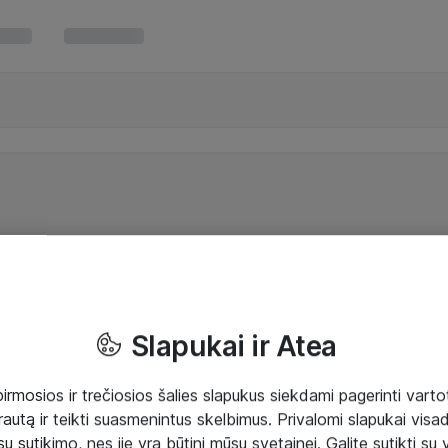
Slapukai ir Atea
mosios ir trečiosios šalies slapukus siekdami pagerinti vartot
rautą ir teikti suasmenintus skelbimus. Privalomi slapukai visada
ų sutikimo, nes jie yra būtini mūsų svetainei. Galite sutikti su 