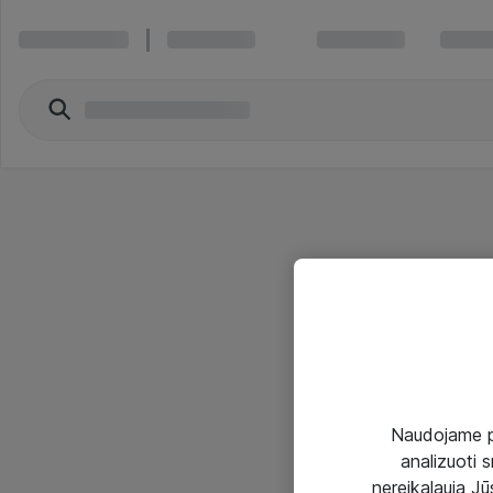
Naudojame pir
analizuoti s
nereikalauja Jūs