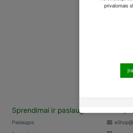
privalomais s
Įr
Sprendimai ir paslaugos
UAB „A
Paslaugos
eShop@a