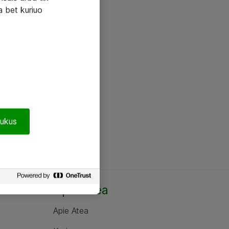
a bet kuriuo
pukus
Apie Atea
Apie Atea