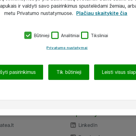
lapukais ir valdyti savo pasirinkimus spustelėdami žemiau, arb
metu Privatumo nustatymuose.
Plačiau skaitykite čia
Būtinieji
Analitiniai
Tiksliniai
Privatumo nustatymai
ašyti pasirinkimus
Tik būtinieji
Leisti visus sla
TEA“
Aplankykite mus
tea.lt
LinkedIn