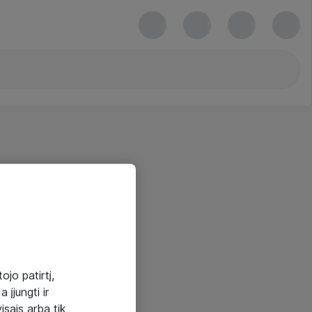
ojo patirtį,
 įjungti ir
visais arba tik