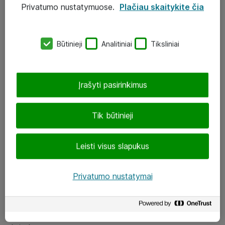
Privatumo nustatymuose.
Plačiau skaitykite čia
UAB „ATEA“
eShop@atea.lt
Būtinieji
Analitiniai
Tiksliniai
J. Rutkausko g. 6, Vilnius
Atea kontaktai
Įrašyti pasirinkimus
Aplankykite mus
Tik būtinieji
LinkedIn
Leisti visus slapukus
Facebook
Renginiai
Privatumo nustatymai
Apie Atea