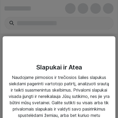
Slapukai ir Atea
Sprendimai ir paslaugos
Naudojame pirmosios ir trečiosios šalies slapukus
siekdami pagerinti vartotojo patirtį, analizuoti srautą
Paslaugos
ir teikti suasmenintus skelbimus. Privalomi slapukai
Sprendimai
visada įjungti ir nereikalauja Jūsų sutikimo, nes jie yra
būtini mūsų svetainei. Galite sutikti su visais arba tik
Įgyvendinti projektai
privalomais slapukais ir valdyti savo pasirinkimus
Atea ekspertų patarimai verslui
spustelėdami žemiau, arba bet kuriuo metu