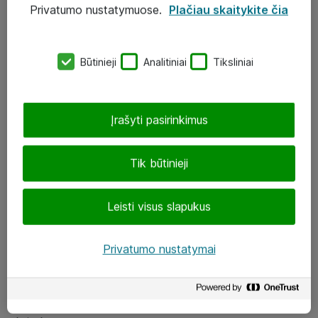
Privatumo nustatymuose.
Plačiau skaitykite čia
UAB „ATEA“
eShop@atea.lt
Būtinieji
Analitiniai
Tiksliniai
J. Rutkausko g. 6, Vilnius
Atea kontaktai
Įrašyti pasirinkimus
Aplankykite mus
Tik būtinieji
LinkedIn
Leisti visus slapukus
Facebook
Renginiai
Privatumo nustatymai
Apie Atea