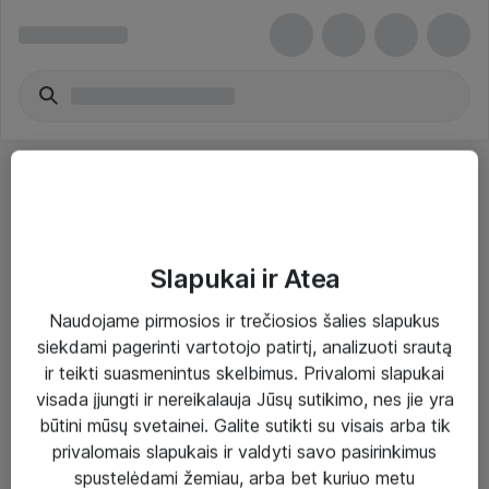
Slapukai ir Atea
Sprendimai ir paslaugos
Naudojame pirmosios ir trečiosios šalies slapukus
siekdami pagerinti vartotojo patirtį, analizuoti srautą
Paslaugos
ir teikti suasmenintus skelbimus. Privalomi slapukai
Sprendimai
visada įjungti ir nereikalauja Jūsų sutikimo, nes jie yra
būtini mūsų svetainei. Galite sutikti su visais arba tik
Įgyvendinti projektai
privalomais slapukais ir valdyti savo pasirinkimus
Atea ekspertų patarimai verslui
spustelėdami žemiau, arba bet kuriuo metu