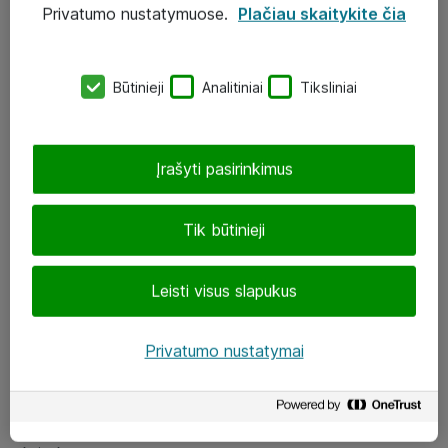
Privatumo nustatymuose.
Plačiau skaitykite čia
UAB „ATEA“
eShop@atea.lt
Būtinieji
Analitiniai
Tiksliniai
J. Rutkausko g. 6, Vilnius
Atea kontaktai
Įrašyti pasirinkimus
Aplankykite mus
Tik būtinieji
LinkedIn
Leisti visus slapukus
Facebook
Renginiai
Privatumo nustatymai
Apie Atea