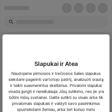
Slapukai ir Atea
Sprendimai ir paslaugos
Naudojame pirmosios ir trečiosios šalies slapukus
siekdami pagerinti vartotojo patirtį, analizuoti srautą
Paslaugos
ir teikti suasmenintus skelbimus. Privalomi slapukai
Sprendimai
visada įjungti ir nereikalauja Jūsų sutikimo, nes jie yra
būtini mūsų svetainei. Galite sutikti su visais arba tik
Įgyvendinti projektai
privalomais slapukais ir valdyti savo pasirinkimus
Atea ekspertų patarimai verslui
spustelėdami žemiau, arba bet kuriuo metu