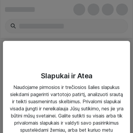
Slapukai ir Atea
Sprendimai ir paslaugos
Naudojame pirmosios ir trečiosios šalies slapukus
siekdami pagerinti vartotojo patirtį, analizuoti srautą
Paslaugos
ir teikti suasmenintus skelbimus. Privalomi slapukai
Sprendimai
visada įjungti ir nereikalauja Jūsų sutikimo, nes jie yra
būtini mūsų svetainei. Galite sutikti su visais arba tik
Įgyvendinti projektai
privalomais slapukais ir valdyti savo pasirinkimus
Atea ekspertų patarimai verslui
spustelėdami žemiau, arba bet kuriuo metu