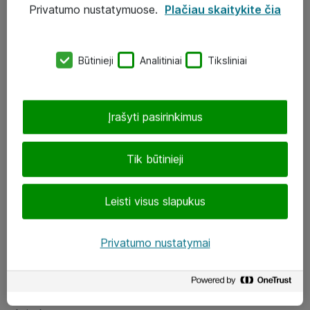
Privatumo nustatymuose.
Plačiau skaitykite čia
UAB „ATEA“
eShop@atea.lt
Būtinieji
Analitiniai
Tiksliniai
J. Rutkausko g. 6, Vilnius
Atea kontaktai
Įrašyti pasirinkimus
Aplankykite mus
Tik būtinieji
LinkedIn
Leisti visus slapukus
Facebook
Renginiai
Privatumo nustatymai
Apie Atea