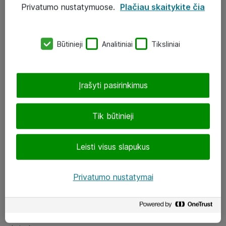
Privatumo nustatymuose.
Plačiau skaitykite čia
UAB „ATEA“
eShop@atea.lt
Būtinieji
Analitiniai
Tiksliniai
J. Rutkausko g. 6, Vilnius
Atea kontaktai
Įrašyti pasirinkimus
Aplankykite mus
Tik būtinieji
LinkedIn
Leisti visus slapukus
Facebook
Renginiai
Privatumo nustatymai
Apie Atea