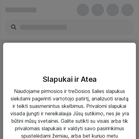
Slapukai ir Atea
Sprendimai ir paslaugos
Naudojame pirmosios ir trečiosios šalies slapukus
siekdami pagerinti vartotojo patirtį, analizuoti srautą
Paslaugos
ir teikti suasmenintus skelbimus. Privalomi slapukai
Sprendimai
visada įjungti ir nereikalauja Jūsų sutikimo, nes jie yra
būtini mūsų svetainei. Galite sutikti su visais arba tik
Įgyvendinti projektai
privalomais slapukais ir valdyti savo pasirinkimus
Atea ekspertų patarimai verslui
spustelėdami žemiau, arba bet kuriuo metu