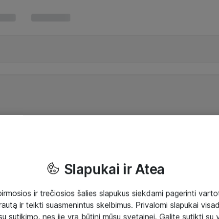
Slapukai ir Atea
mosios ir trečiosios šalies slapukus siekdami pagerinti vartot
rautą ir teikti suasmenintus skelbimus. Privalomi slapukai visada
ų sutikimo, nes jie yra būtini mūsų svetainei. Galite sutikti su 