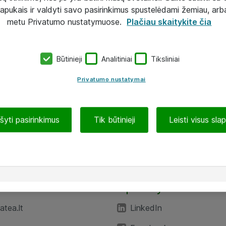
lapukais ir valdyti savo pasirinkimus spustelėdami žemiau, arb
metu Privatumo nustatymuose.
Plačiau skaitykite čia
Būtinieji
Analitiniai
Tiksliniai
Privatumo nustatymai
ašyti pasirinkimus
Tik būtinieji
Leisti visus sla
TEA“
Aplankykite mus
tea.lt
LinkedIn