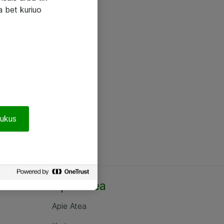
a bet kuriuo
pukus
Apie Atea
Apie Atea