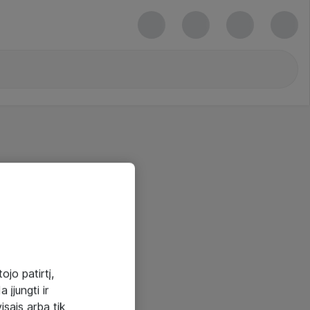
ojo patirtį,
 įjungti ir
visais arba tik