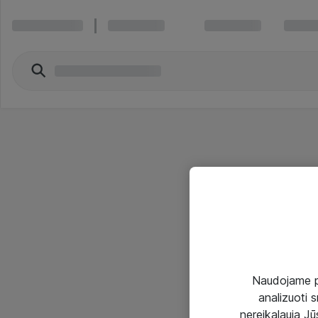
Naudojame pir
analizuoti s
nereikalauja Jūs