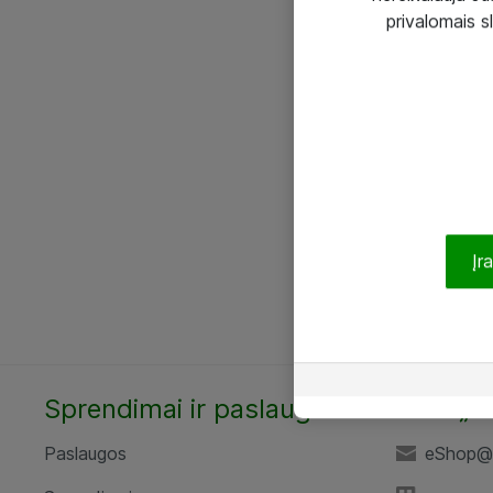
privalomais s
Įr
Sprendimai ir paslaugos
UAB „A
Paslaugos
eShop@a