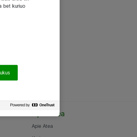
a bet kuriuo
pukus
Apie Atea
Apie Atea