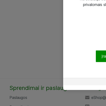
privalomais s
Įr
Sprendimai ir paslaugos
UAB „A
Paslaugos
eShop@a