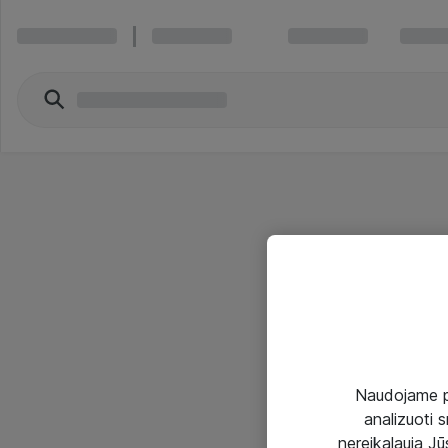
Naudojame pir
analizuoti s
nereikalauja Jūs