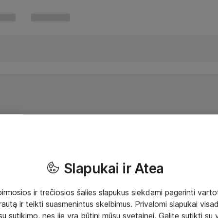
Slapukai ir Atea
mosios ir trečiosios šalies slapukus siekdami pagerinti vartot
rautą ir teikti suasmenintus skelbimus. Privalomi slapukai visada
ų sutikimo, nes jie yra būtini mūsų svetainei. Galite sutikti su 