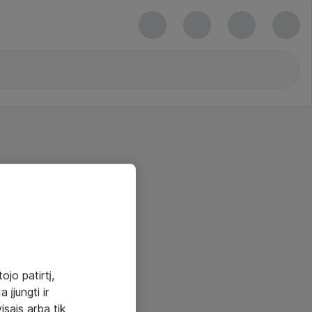
ojo patirtį,
 įjungti ir
visais arba tik