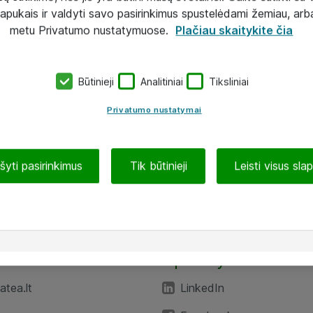
lapukais ir valdyti savo pasirinkimus spustelėdami žemiau, arb
metu Privatumo nustatymuose.
Plačiau skaitykite čia
Būtinieji
Analitiniai
Tiksliniai
Privatumo nustatymai
ašyti pasirinkimus
Tik būtinieji
Leisti visus sla
TEA“
Aplankykite mus
tea.lt
LinkedIn