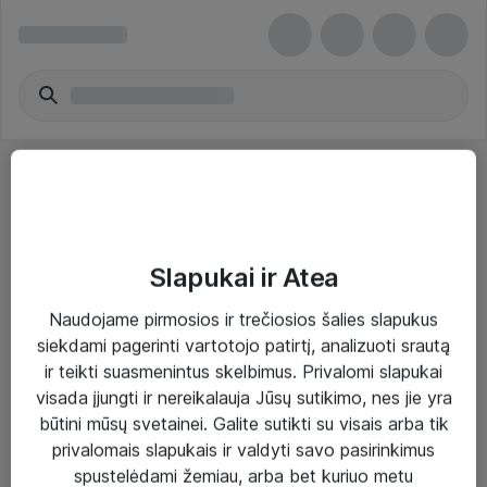
Slapukai ir Atea
Sprendimai ir paslaugos
Naudojame pirmosios ir trečiosios šalies slapukus
siekdami pagerinti vartotojo patirtį, analizuoti srautą
Paslaugos
ir teikti suasmenintus skelbimus. Privalomi slapukai
Sprendimai
visada įjungti ir nereikalauja Jūsų sutikimo, nes jie yra
būtini mūsų svetainei. Galite sutikti su visais arba tik
Įgyvendinti projektai
privalomais slapukais ir valdyti savo pasirinkimus
Atea ekspertų patarimai verslui
spustelėdami žemiau, arba bet kuriuo metu