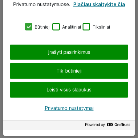
Privatumo nustatymuose.
Plačiau skaitykite čia
UAB „ATEA“
eShop@atea.lt
Būtinieji
Analitiniai
Tiksliniai
J. Rutkausko g. 6, Vilnius
Atea kontaktai
Įrašyti pasirinkimus
Aplankykite mus
Tik būtinieji
LinkedIn
Leisti visus slapukus
Facebook
Renginiai
Privatumo nustatymai
Apie Atea