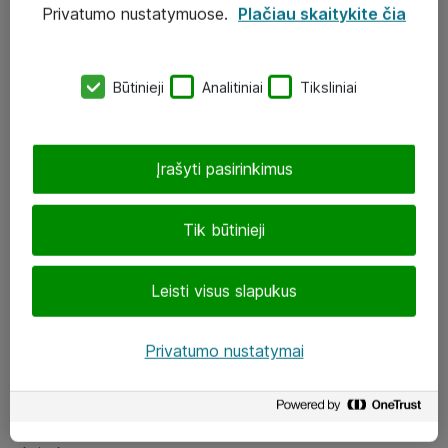
Privatumo nustatymuose.
Plačiau skaitykite čia
UAB „ATEA“
eShop@atea.lt
Būtinieji
Analitiniai
Tiksliniai
J. Rutkausko g. 6, Vilnius
Atea kontaktai
Įrašyti pasirinkimus
Aplankykite mus
Tik būtinieji
LinkedIn
Leisti visus slapukus
Facebook
Renginiai
Privatumo nustatymai
Apie Atea