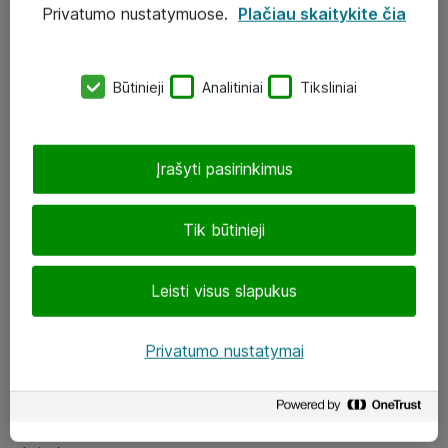
Privatumo nustatymuose.
Plačiau skaitykite čia
UAB „ATEA“
eShop@atea.lt
Būtinieji
Analitiniai
Tiksliniai
J. Rutkausko g. 6, Vilnius
Atea kontaktai
Įrašyti pasirinkimus
Aplankykite mus
Tik būtinieji
LinkedIn
Leisti visus slapukus
Facebook
Renginiai
Privatumo nustatymai
Apie Atea