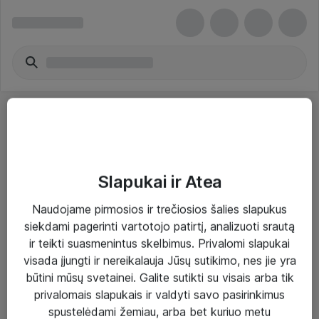
Slapukai ir Atea
Sprendimai ir paslaugos
Naudojame pirmosios ir trečiosios šalies slapukus
siekdami pagerinti vartotojo patirtį, analizuoti srautą
Paslaugos
ir teikti suasmenintus skelbimus. Privalomi slapukai
Sprendimai
visada įjungti ir nereikalauja Jūsų sutikimo, nes jie yra
būtini mūsų svetainei. Galite sutikti su visais arba tik
Įgyvendinti projektai
privalomais slapukais ir valdyti savo pasirinkimus
Atea ekspertų patarimai verslui
spustelėdami žemiau, arba bet kuriuo metu