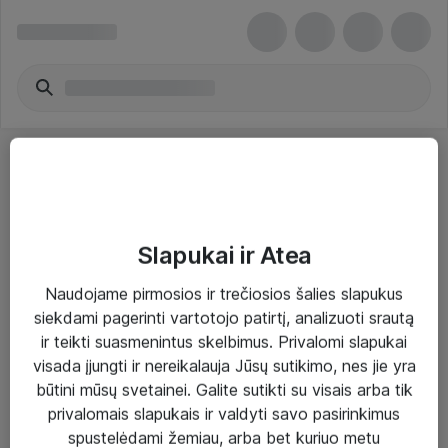
Slapukai ir Atea
Sprendimai ir paslaugos
Naudojame pirmosios ir trečiosios šalies slapukus
siekdami pagerinti vartotojo patirtį, analizuoti srautą
Paslaugos
ir teikti suasmenintus skelbimus. Privalomi slapukai
Sprendimai
visada įjungti ir nereikalauja Jūsų sutikimo, nes jie yra
būtini mūsų svetainei. Galite sutikti su visais arba tik
Įgyvendinti projektai
privalomais slapukais ir valdyti savo pasirinkimus
Atea ekspertų patarimai verslui
spustelėdami žemiau, arba bet kuriuo metu