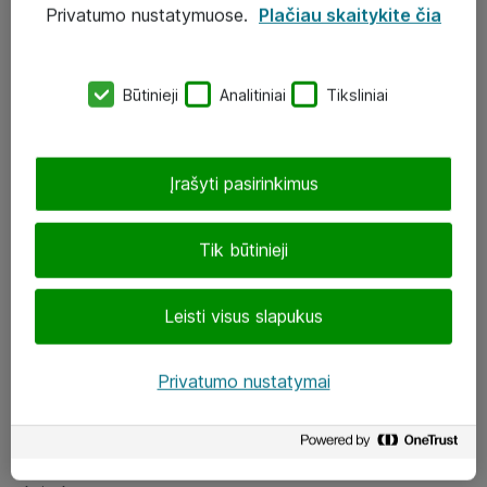
Privatumo nustatymuose.
Plačiau skaitykite čia
UAB „ATEA“
eShop@atea.lt
Būtinieji
Analitiniai
Tiksliniai
J. Rutkausko g. 6, Vilnius
Atea kontaktai
Įrašyti pasirinkimus
Aplankykite mus
Tik būtinieji
LinkedIn
Leisti visus slapukus
Facebook
Renginiai
Privatumo nustatymai
Apie Atea