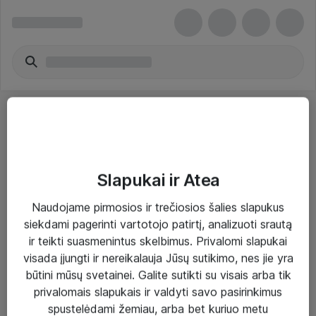
Slapukai ir Atea
Sprendimai ir paslaugos
Naudojame pirmosios ir trečiosios šalies slapukus
siekdami pagerinti vartotojo patirtį, analizuoti srautą
Paslaugos
ir teikti suasmenintus skelbimus. Privalomi slapukai
Sprendimai
visada įjungti ir nereikalauja Jūsų sutikimo, nes jie yra
būtini mūsų svetainei. Galite sutikti su visais arba tik
Įgyvendinti projektai
privalomais slapukais ir valdyti savo pasirinkimus
Atea ekspertų patarimai verslui
spustelėdami žemiau, arba bet kuriuo metu