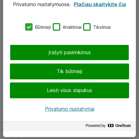
Privatumo nustatymuose.
Plačiau skaitykite čia
UAB „ATEA“
eShop@atea.lt
Būtinieji
Analitiniai
Tiksliniai
J. Rutkausko g. 6, Vilnius
Atea kontaktai
Įrašyti pasirinkimus
Aplankykite mus
Tik būtinieji
LinkedIn
Leisti visus slapukus
Facebook
Renginiai
Privatumo nustatymai
Apie Atea