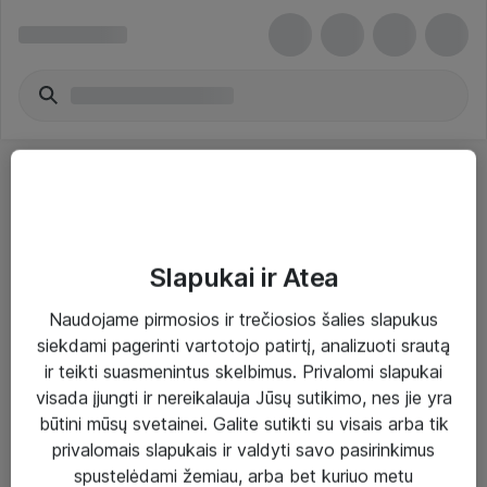
Slapukai ir Atea
Sprendimai ir paslaugos
Naudojame pirmosios ir trečiosios šalies slapukus
siekdami pagerinti vartotojo patirtį, analizuoti srautą
Paslaugos
ir teikti suasmenintus skelbimus. Privalomi slapukai
Sprendimai
visada įjungti ir nereikalauja Jūsų sutikimo, nes jie yra
būtini mūsų svetainei. Galite sutikti su visais arba tik
Įgyvendinti projektai
privalomais slapukais ir valdyti savo pasirinkimus
Atea ekspertų patarimai verslui
spustelėdami žemiau, arba bet kuriuo metu