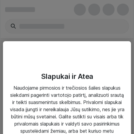
Slapukai ir Atea
Sprendimai ir paslaugos
Naudojame pirmosios ir trečiosios šalies slapukus
siekdami pagerinti vartotojo patirtį, analizuoti srautą
Paslaugos
ir teikti suasmenintus skelbimus. Privalomi slapukai
Sprendimai
visada įjungti ir nereikalauja Jūsų sutikimo, nes jie yra
būtini mūsų svetainei. Galite sutikti su visais arba tik
Įgyvendinti projektai
privalomais slapukais ir valdyti savo pasirinkimus
Atea ekspertų patarimai verslui
spustelėdami žemiau, arba bet kuriuo metu