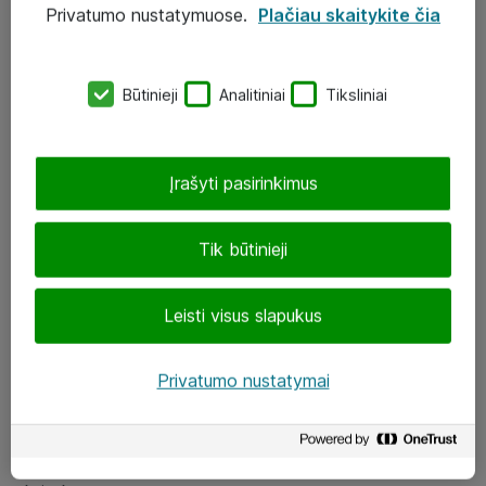
Privatumo nustatymuose.
Plačiau skaitykite čia
UAB „ATEA“
eShop@atea.lt
Būtinieji
Analitiniai
Tiksliniai
J. Rutkausko g. 6, Vilnius
Atea kontaktai
Įrašyti pasirinkimus
Aplankykite mus
Tik būtinieji
LinkedIn
Leisti visus slapukus
Facebook
Renginiai
Privatumo nustatymai
Apie Atea