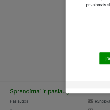
privalomais s
Įr
Sprendimai ir paslaugos
UAB „A
Paslaugos
eShop@a