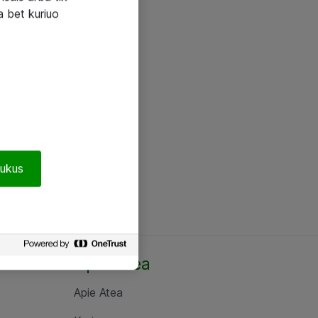
a bet kuriuo
pukus
Apie Atea
Apie Atea