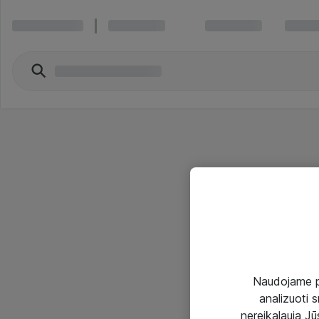
Naudojame pir
analizuoti s
nereikalauja Jūs