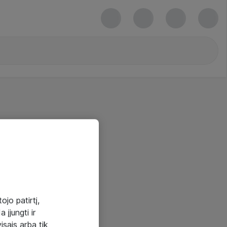
ojo patirtį,
 įjungti ir
visais arba tik