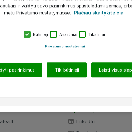
lapukais ir valdyti savo pasirinkimus spustelėdami žemiau, arb
metu Privatumo nustatymuose.
Plačiau skaitykite čia
Būtinieji
Analitiniai
Tiksliniai
Privatumo nustatymai
ašyti pasirinkimus
Tik būtinieji
Leisti visus sla
TEA“
Aplankykite mus
tea.lt
LinkedIn