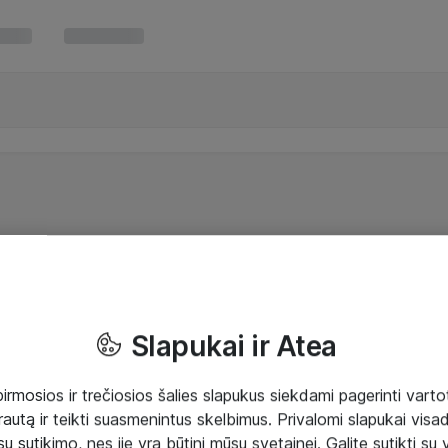
Slapukai ir Atea
mosios ir trečiosios šalies slapukus siekdami pagerinti vartot
rautą ir teikti suasmenintus skelbimus. Privalomi slapukai visada
ų sutikimo, nes jie yra būtini mūsų svetainei. Galite sutikti su 