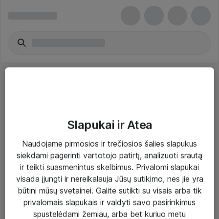
Slapukai ir Atea
Sprendimai ir paslaugos
Naudojame pirmosios ir trečiosios šalies slapukus
siekdami pagerinti vartotojo patirtį, analizuoti srautą
Paslaugos
ir teikti suasmenintus skelbimus. Privalomi slapukai
Sprendimai
visada įjungti ir nereikalauja Jūsų sutikimo, nes jie yra
būtini mūsų svetainei. Galite sutikti su visais arba tik
Įgyvendinti projektai
privalomais slapukais ir valdyti savo pasirinkimus
Atea ekspertų patarimai verslui
spustelėdami žemiau, arba bet kuriuo metu