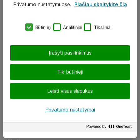
Privatumo nustatymuose.
Plačiau skaitykite čia
UAB „ATEA“
eShop@atea.lt
Būtinieji
Analitiniai
Tiksliniai
J. Rutkausko g. 6, Vilnius
Atea kontaktai
Įrašyti pasirinkimus
Aplankykite mus
Tik būtinieji
LinkedIn
Leisti visus slapukus
Facebook
Renginiai
Privatumo nustatymai
Apie Atea