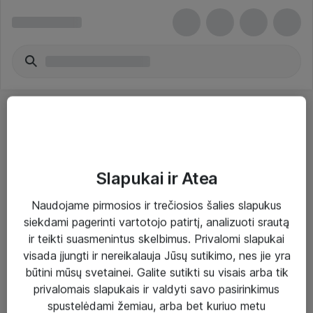
Slapukai ir Atea
Sprendimai ir paslaugos
Naudojame pirmosios ir trečiosios šalies slapukus
siekdami pagerinti vartotojo patirtį, analizuoti srautą
Paslaugos
ir teikti suasmenintus skelbimus. Privalomi slapukai
Sprendimai
visada įjungti ir nereikalauja Jūsų sutikimo, nes jie yra
būtini mūsų svetainei. Galite sutikti su visais arba tik
Įgyvendinti projektai
privalomais slapukais ir valdyti savo pasirinkimus
Atea ekspertų patarimai verslui
spustelėdami žemiau, arba bet kuriuo metu