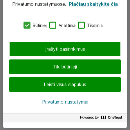
Privatumo nustatymuose.
Plačiau skaitykite čia
UAB „ATEA“
eShop@atea.lt
Būtinieji
Analitiniai
Tiksliniai
J. Rutkausko g. 6, Vilnius
Atea kontaktai
Įrašyti pasirinkimus
Aplankykite mus
Tik būtinieji
LinkedIn
Leisti visus slapukus
Facebook
Renginiai
Privatumo nustatymai
Apie Atea