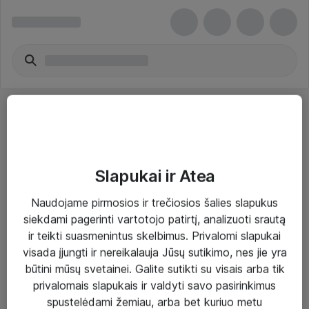
Slapukai ir Atea
Sprendimai ir paslaugos
Naudojame pirmosios ir trečiosios šalies slapukus
siekdami pagerinti vartotojo patirtį, analizuoti srautą
Paslaugos
ir teikti suasmenintus skelbimus. Privalomi slapukai
Sprendimai
visada įjungti ir nereikalauja Jūsų sutikimo, nes jie yra
būtini mūsų svetainei. Galite sutikti su visais arba tik
Įgyvendinti projektai
privalomais slapukais ir valdyti savo pasirinkimus
Atea ekspertų patarimai verslui
spustelėdami žemiau, arba bet kuriuo metu