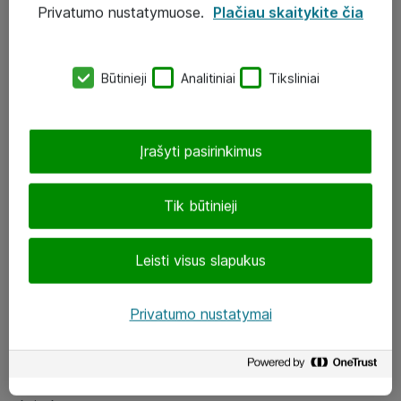
Privatumo nustatymuose.
Plačiau skaitykite čia
UAB „ATEA“
eShop@atea.lt
Būtinieji
Analitiniai
Tiksliniai
J. Rutkausko g. 6, Vilnius
Atea kontaktai
Įrašyti pasirinkimus
Aplankykite mus
Tik būtinieji
LinkedIn
Leisti visus slapukus
Facebook
Renginiai
Privatumo nustatymai
Apie Atea