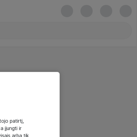
ojo patirtį,
 įjungti ir
visais arba tik