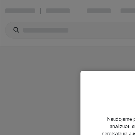
Naudojame pir
analizuoti s
nereikalauja Jūs