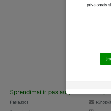
privalomais s
Įr
Sprendimai ir paslaugos
UAB „A
Paslaugos
eShop@a