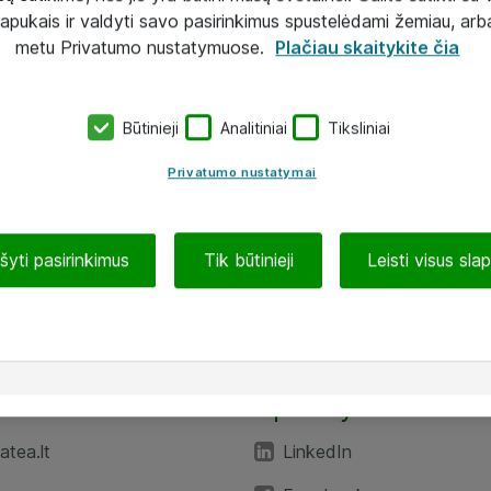
lapukais ir valdyti savo pasirinkimus spustelėdami žemiau, arb
metu Privatumo nustatymuose.
Plačiau skaitykite čia
Būtinieji
Analitiniai
Tiksliniai
Privatumo nustatymai
ašyti pasirinkimus
Tik būtinieji
Leisti visus sla
TEA“
Aplankykite mus
tea.lt
LinkedIn