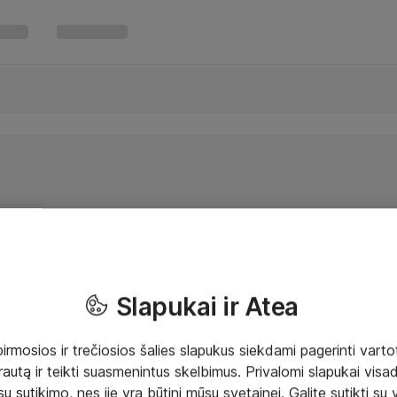
Slapukai ir Atea
mosios ir trečiosios šalies slapukus siekdami pagerinti vartot
rautą ir teikti suasmenintus skelbimus. Privalomi slapukai visada
ų sutikimo, nes jie yra būtini mūsų svetainei. Galite sutikti su 