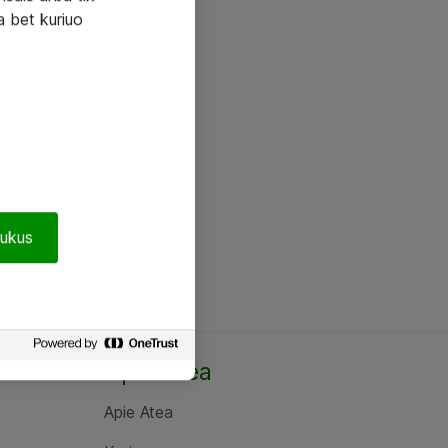
a bet kuriuo
pukus
Apie Atea
Apie Atea