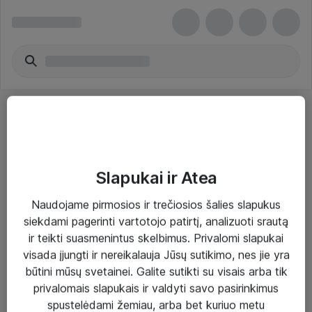
Slapukai ir Atea
Sprendimai ir paslaugos
Naudojame pirmosios ir trečiosios šalies slapukus
siekdami pagerinti vartotojo patirtį, analizuoti srautą
Paslaugos
ir teikti suasmenintus skelbimus. Privalomi slapukai
Sprendimai
visada įjungti ir nereikalauja Jūsų sutikimo, nes jie yra
būtini mūsų svetainei. Galite sutikti su visais arba tik
Įgyvendinti projektai
privalomais slapukais ir valdyti savo pasirinkimus
Atea ekspertų patarimai verslui
spustelėdami žemiau, arba bet kuriuo metu