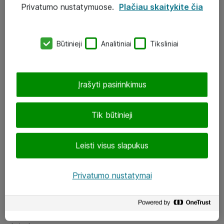
Privatumo nustatymuose.
Plačiau skaitykite čia
UAB „ATEA“
eShop@atea.lt
Būtinieji
Analitiniai
Tiksliniai
J. Rutkausko g. 6, Vilnius
Atea kontaktai
Įrašyti pasirinkimus
Aplankykite mus
Tik būtinieji
LinkedIn
Leisti visus slapukus
Facebook
Renginiai
Privatumo nustatymai
Apie Atea