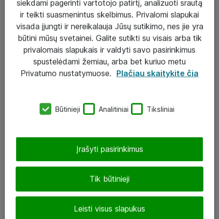
siekdami pagerinti vartotojo patirtį, analizuoti srautą
ir teikti suasmenintus skelbimus. Privalomi slapukai
visada įjungti ir nereikalauja Jūsų sutikimo, nes jie yra
būtini mūsų svetainei. Galite sutikti su visais arba tik
Sprendimai ir paslaugos
privalomais slapukais ir valdyti savo pasirinkimus
spustelėdami žemiau, arba bet kuriuo metu
Paslaugos
Privatumo nustatymuose.
Plačiau skaitykite čia
Sprendimai
Įgyvendinti projektai
Būtinieji
Analitiniai
Tiksliniai
Atea ekspertų patarimai verslui
Įrašyti pasirinkimus
UAB „ATEA“
eShop@atea.lt
Tik būtinieji
J. Rutkausko g. 6, Vilnius
Leisti visus slapukus
Atea kontaktai