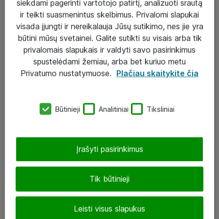
siekdami pagerinti vartotojo patirtį, analizuoti srautą
ir teikti suasmenintus skelbimus. Privalomi slapukai
visada įjungti ir nereikalauja Jūsų sutikimo, nes jie yra
būtini mūsų svetainei. Galite sutikti su visais arba tik
Sprendimai ir paslaugos
privalomais slapukais ir valdyti savo pasirinkimus
spustelėdami žemiau, arba bet kuriuo metu
Paslaugos
Privatumo nustatymuose.
Plačiau skaitykite čia
Sprendimai
Įgyvendinti projektai
Būtinieji
Analitiniai
Tiksliniai
Atea ekspertų patarimai verslui
Įrašyti pasirinkimus
UAB „ATEA“
eShop@atea.lt
Tik būtinieji
J. Rutkausko g. 6, Vilnius
Leisti visus slapukus
Atea kontaktai