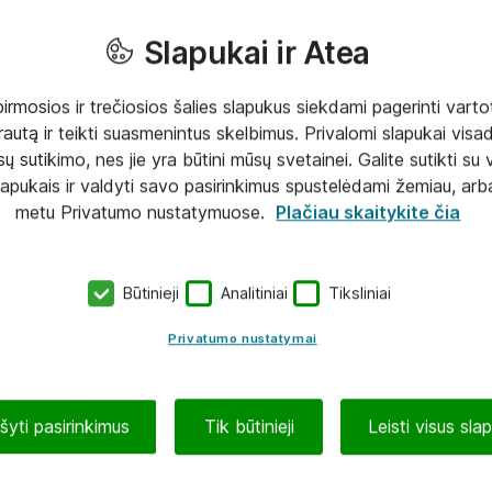
Slapukai ir Atea
mosios ir trečiosios šalies slapukus siekdami pagerinti vartot
rautą ir teikti suasmenintus skelbimus. Privalomi slapukai visada
ų sutikimo, nes jie yra būtini mūsų svetainei. Galite sutikti su 
lapukais ir valdyti savo pasirinkimus spustelėdami žemiau, arb
metu Privatumo nustatymuose.
Plačiau skaitykite čia
Būtinieji
Analitiniai
Tiksliniai
Privatumo nustatymai
ašyti pasirinkimus
Tik būtinieji
Leisti visus sla