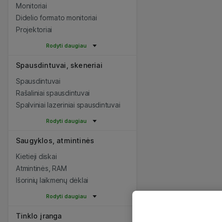
Monitoriai
Didelio formato monitoriai
Projektoriai
Rodyti daugiau
Spausdintuvai, skeneriai
Spausdintuvai
Rašaliniai spausdintuvai
Spalviniai lazeriniai spausdintuvai
Rodyti daugiau
Saugyklos, atmintinės
Kietieji diskai
Atmintinės, RAM
Išorinių laikmenų dėklai
Rodyti daugiau
Tinklo įranga