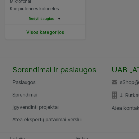
Mikrofonai
Kompiuterinės kolonėlės
Rodyti daugiau
Visos kategorijos
Sprendimai ir paslaugos
UAB „A
Paslaugos
eShop@a
Sprendimai
J. Rutka
Įgyvendinti projektai
Atea kontak
Atea ekspertų patarimai verslui
Latvija
Estija