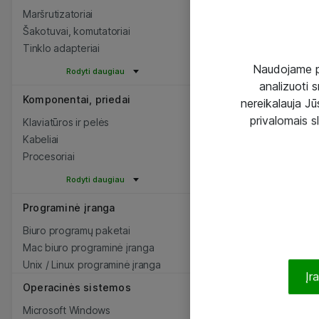
Maršrutizatoriai
Šakotuvai, komutatoriai
Tinklo adapteriai
Naudojame pir
Rodyti daugiau
analizuoti s
Komponentai, priedai
nereikalauja Jūs
privalomais s
Klaviatūros ir pelės
Kabeliai
Procesoriai
Rodyti daugiau
Programinė įranga
Biuro programų paketai
Mac biuro programinė įranga
Unix / Linux programinė įranga
Įr
Operacinės sistemos
Microsoft Windows