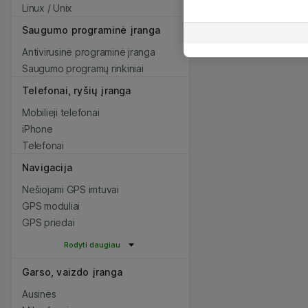
Linux / Unix
Saugumo programinė įranga
Antivirusinė programinė įranga
Saugumo programų rinkiniai
Telefonai, ryšių įranga
Mobilieji telefonai
iPhone
Telefonai
Navigacija
Nešiojami GPS imtuvai
GPS moduliai
GPS priedai
Rodyti daugiau
Garso, vaizdo įranga
Ausinės