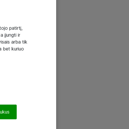
ojo patirtį,
 įjungti ir
visais arba tik
a bet kuriuo
pukus