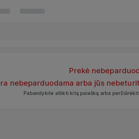
Prekė nebeparduo
yra nebeparduodama arba jūs nebeturite t
Pabandykite atlikti kitą paiešką arba peržiūrėk