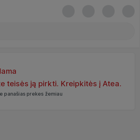
dama
eisės ją pirkti. Kreipkitės į Atea.
ite panašias prekes žemiau