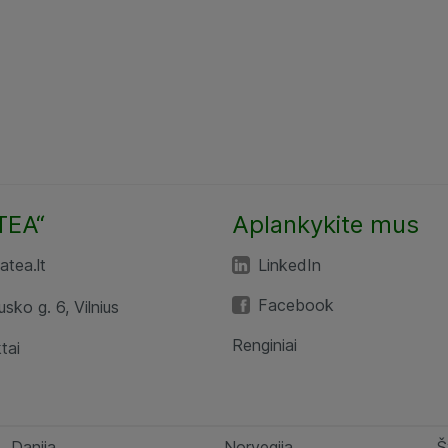
TEA“
Aplankykite mus
tea.lt
LinkedIn
Facebook
usko g. 6, Vilnius
Renginiai
tai
Danija
Norvegija
Š