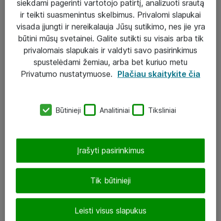
siekdami pagerinti vartotojo patirtį, analizuoti srautą
ir teikti suasmenintus skelbimus. Privalomi slapukai
visada įjungti ir nereikalauja Jūsų sutikimo, nes jie yra
būtini mūsų svetainei. Galite sutikti su visais arba tik
Sprendimai ir paslaugos
privalomais slapukais ir valdyti savo pasirinkimus
spustelėdami žemiau, arba bet kuriuo metu
Paslaugos
Privatumo nustatymuose.
Plačiau skaitykite čia
Sprendimai
Įgyvendinti projektai
Būtinieji
Analitiniai
Tiksliniai
Atea ekspertų patarimai verslui
Įrašyti pasirinkimus
UAB „ATEA“
eShop@atea.lt
Tik būtinieji
J. Rutkausko g. 6, Vilnius
Leisti visus slapukus
Atea kontaktai