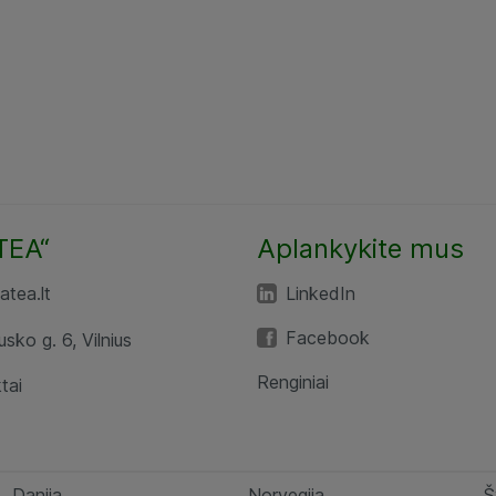
TEA“
Aplankykite mus
tea.lt
LinkedIn
Facebook
usko g. 6, Vilnius
Renginiai
tai
Danija
Norvegija
Š