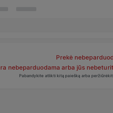
Prekė nebeparduo
yra nebeparduodama arba jūs nebeturite t
Pabandykite atlikti kitą paiešką arba peržiūrėk