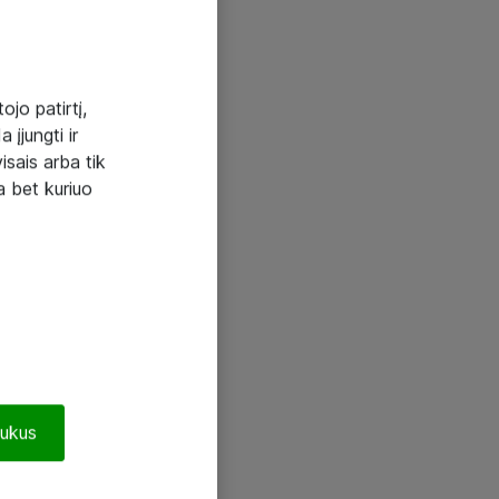
ojo patirtį,
 įjungti ir
visais arba tik
a bet kuriuo
pukus