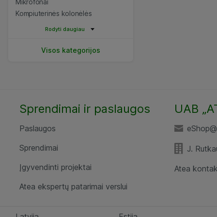
Mikrofonai
Kompiuterinės kolonėlės
Rodyti daugiau
Visos kategorijos
Sprendimai ir paslaugos
UAB „A
Paslaugos
eShop@a
Sprendimai
J. Rutka
Įgyvendinti projektai
Atea kontak
Atea ekspertų patarimai verslui
Latvija
Estija