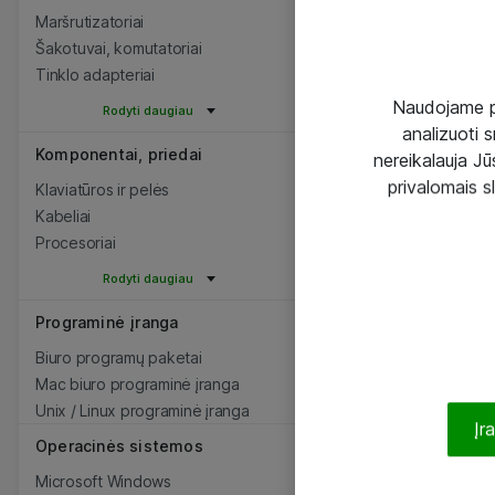
Maršrutizatoriai
Šakotuvai, komutatoriai
Tinklo adapteriai
Naudojame pir
Rodyti daugiau
analizuoti s
Komponentai, priedai
nereikalauja Jūs
privalomais s
Klaviatūros ir pelės
Kabeliai
Procesoriai
Rodyti daugiau
Programinė įranga
Biuro programų paketai
Mac biuro programinė įranga
Unix / Linux programinė įranga
Įr
Operacinės sistemos
Microsoft Windows