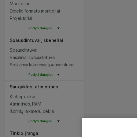
Monitoriai
Didelio formato monitoriai
Projektoriai
Rodyti daugiau
Spausdintuvai, skeneriai
Spausdintuvai
Rašaliniai spausdintuvai
Spalviniai lazeriniai spausdintuvai
Rodyti daugiau
Saugyklos, atmintinės
Kietieji diskai
Atmintinės, RAM
Išorinių laikmenų dėklai
Rodyti daugiau
Tinklo įranga