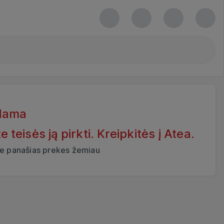
dama
eisės ją pirkti. Kreipkitės į Atea.
ite panašias prekes žemiau