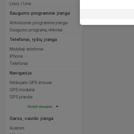
Linux / Unix
Saugumo programinė įranga
Antivirusinė programinė įranga
Saugumo programų rinkiniai
Telefonai, ryšių įranga
Mobilieji telefonai
iPhone
Telefonai
Navigacija
Nešiojami GPS imtuvai
GPS moduliai
GPS priedai
Rodyti daugiau
Garso, vaizdo įranga
Ausinės