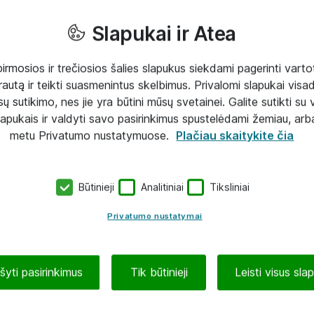
Slapukai ir Atea
mosios ir trečiosios šalies slapukus siekdami pagerinti vartot
rautą ir teikti suasmenintus skelbimus. Privalomi slapukai visada
ų sutikimo, nes jie yra būtini mūsų svetainei. Galite sutikti su 
lapukais ir valdyti savo pasirinkimus spustelėdami žemiau, arb
metu Privatumo nustatymuose.
Plačiau skaitykite čia
Būtinieji
Analitiniai
Tiksliniai
Privatumo nustatymai
ašyti pasirinkimus
Tik būtinieji
Leisti visus sla