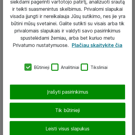
siekdami pagerinti vartotojo patirtį, analizuoti srautą
ir teikti suasmenintus skelbimus. Privalomi slapukai
visada įjungti ir nereikalauja Jūsų sutikimo, nes jie yra
būtini mūsų svetainei. Galite sutikti su visais arba tik
Sprendimai ir paslaugos
privalomais slapukais ir valdyti savo pasirinkimus
spustelėdami žemiau, arba bet kuriuo metu
Paslaugos
Privatumo nustatymuose.
Plačiau skaitykite čia
Sprendimai
Įgyvendinti projektai
Būtinieji
Analitiniai
Tiksliniai
Atea ekspertų patarimai verslui
Įrašyti pasirinkimus
UAB „ATEA“
eShop@atea.lt
Tik būtinieji
J. Rutkausko g. 6, Vilnius
Leisti visus slapukus
Atea kontaktai