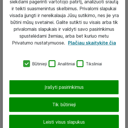
siekdami pagerinti vartotojo patirtį, analizuoti srautą
ir teikti suasmenintus skelbimus. Privalomi slapukai
visada įjungti ir nereikalauja Jūsų sutikimo, nes jie yra
būtini mūsų svetainei. Galite sutikti su visais arba tik
Sprendimai ir paslaugos
privalomais slapukais ir valdyti savo pasirinkimus
spustelėdami žemiau, arba bet kuriuo metu
Paslaugos
Privatumo nustatymuose.
Plačiau skaitykite čia
Sprendimai
Įgyvendinti projektai
Būtinieji
Analitiniai
Tiksliniai
Atea ekspertų patarimai verslui
Įrašyti pasirinkimus
UAB „ATEA“
eShop@atea.lt
Tik būtinieji
J. Rutkausko g. 6, Vilnius
Leisti visus slapukus
Atea kontaktai